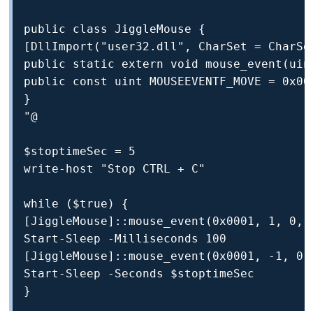
public class JiggleMouse {

[DllImport("user32.dll", CharSet = CharSe
public static extern void mouse_event(uin
public const uint MOUSEEVENTF_MOVE = 0x000
}

"@

$stoptimeSec = 5

write-host "Stop CTRL + C"

while ($true) {

[JiggleMouse]::mouse_event(0x0001, 1, 0, 0
Start-Sleep -Milliseconds 100

[JiggleMouse]::mouse_event(0x0001, -1, 0, 
Start-Sleep -Seconds $stoptimeSec

}