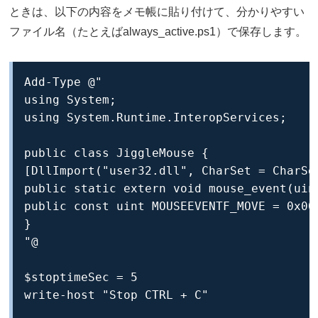
ときは、以下の内容をメモ帳に貼り付けて、分かりやすい
ファイル名（たとえばalways_active.ps1）で保存します。
Add-Type @"

using System;

using System.Runtime.InteropServices;

public class JiggleMouse {

[DllImport("user32.dll", CharSet = CharSe
public static extern void mouse_event(uin
public const uint MOUSEEVENTF_MOVE = 0x000
}

"@

$stoptimeSec = 5

write-host "Stop CTRL + C"
