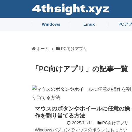
4thsight.xyz
Windows
Linux
PCア
ホーム
PC向けアプリ
「
PC向けアプリ
」
の記事一覧
マウスのボタンやホイールに任意の操
作を割り当てる方法
2025/11/11
PC向けアプリ
Windowsパソコンでマウスのボタンにもっとい