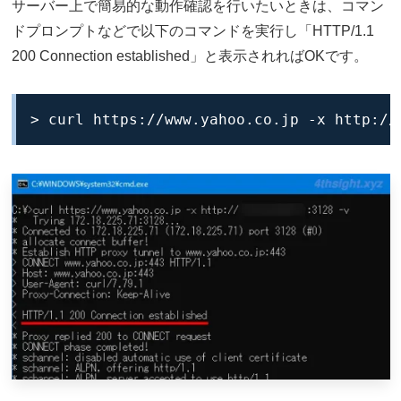
サーバー上で簡易的な動作確認を行いたいときは、コマン
ドプロンプトなどで以下のコマンドを実行し「HTTP/1.1
200 Connection established」と表示されればOKです。
> curl https://www.yahoo.co.jp -x http