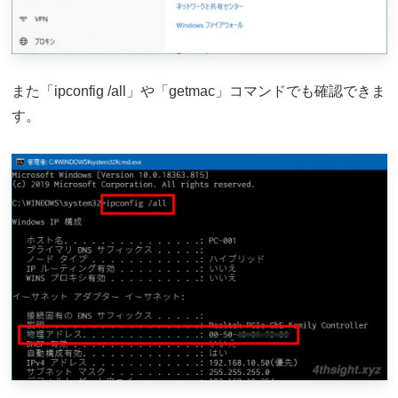
また「ipconfig /all」や「getmac」コマンドでも確認できま
す。