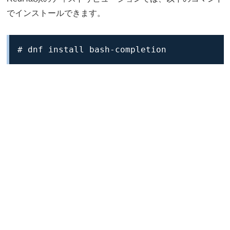
でインストールできます。
# dnf install bash-completion