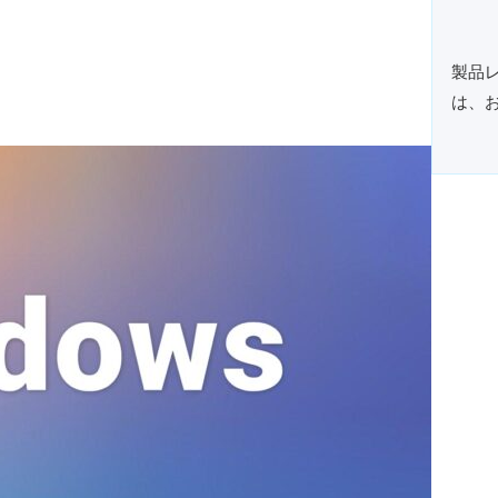
製品
は、