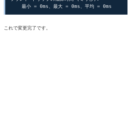
    最小 = 0ms、最大 = 0ms、平均 = 0ms
これで変更完了です。