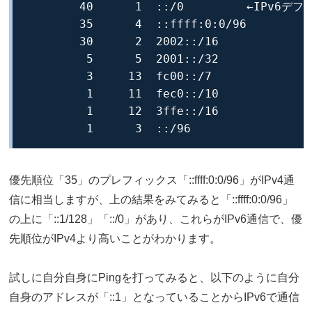
        40      1  ::/0         ←IPv6デ
        35      4  ::ffff:0:0/96

        30      2  2002::/16

         5      5  2001::/32

         3     13  fc00::/7

         1     11  fec0::/10

         1     12  3ffe::/16

         1      3  ::/96
優先順位「35」のプレフィックス「::ffff:0:0/96」がIPv4通
信に相当しますが、上の結果をみてみると「::ffff:0:0/96」
の上に「::1/128」「::/0」があり、これらがIPv6通信で、優
先順位がIPv4より高いことがわかります。
試しに自分自身にPingを打ってみると、以下のように自分
自身のアドレスが「::1」となっていることからIPv6で通信