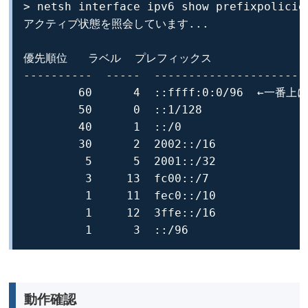
> netsh interface ipv6 show prefixpolicies
アクティブ状態を照会しています...

優先順位   ラベル  プレフィックス

----------  -----  -----------------------
        60      4  ::ffff:0:0/96  ←一番
        50      0  ::1/128

        40      1  ::/0

        30      2  2002::/16

         5      5  2001::/32

         3     13  fc00::/7

         1     11  fec0::/10

         1     12  3ffe::/16

         1      3  ::/96
動作確認