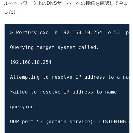
ルネットワーク上のDNSサーバーへの接続を確認してみま
した）
> PortQry.exe -n 192.168.10.254 -e 53 -p U
Querying target system called:

192.168.10.254

Attempting to resolve IP address to a name
Failed to resolve IP address to name

querying...

UDP port 53 (domain service): LISTENING or