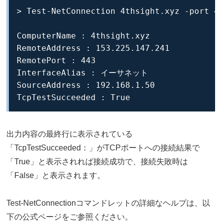
> Test-NetConnection 4thsight.xyz -port 44
ComputerName : 4thsight.xyz

RemoteAddress : 153.225.147.241

RemotePort : 443

InterfaceAlias : イーサネット

SourceAddress : 192.168.1.50

TcpTestSucceeded : True
出力内容の最終行に表示されている
「TcpTestSucceeded：」がTCPポートへの接続結果で
「True」と表示されれば接続成功で、接続失敗時は
「False」と表示されます。
Test-NetConnectionコマンドレットの詳細なヘルプは、以
下の公式ページをご参照ください。