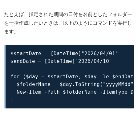
たとえば、指定された期間の日付を名前としたフォルダー
を一括作成したいときは、以下のようにコマンドを実行し
ます。
$startDate = [DateTime]"2026/04/01"

$endDate = [DateTime]"2026/04/10"

for ($day = $startDate; $day -le $endDate;
  $folderName = $day.ToString("yyyyMMdd")

  New-Item -Path $folderName -ItemType Dir
}