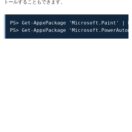
トールすることもできます。
PS> Get-AppxPackage 'Microsoft.Paint' | Re
PS> Get-AppxPackage 'Microsoft.PowerAutom