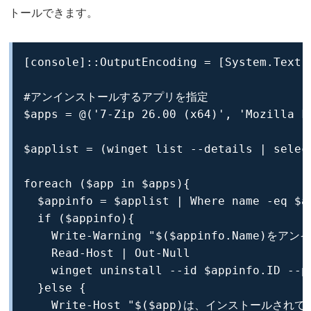
トールできます。
[console]::OutputEncoding = [System.Text.E
#アンインストールするアプリを指定

$apps = @('7-Zip 26.00 (x64)', 'Mozilla Fi
$applist = (winget list --details | selec
foreach ($app in $apps){

  $appinfo = $applist | Where name -eq $ap
  if ($appinfo){

    Write-Warning "$($appinfo.Na
    Read-Host | Out-Null

    winget uninstall --id $appinfo.ID --pu
  }else {

    Write-Host "$($app)は、インストールされて