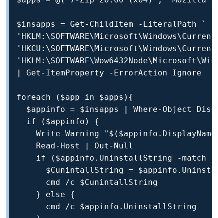
$insapps = Get-ChildItem -LiteralPath `

'HKLM:\SOFTWARE\Microsoft\Windows\CurrentV
'HKCU:\SOFTWARE\Microsoft\Windows\CurrentV
'HKLM:\SOFTWARE\Wow6432Node\Microsoft\Wind
| Get-ItemProperty -ErrorAction Ignore

foreach ($app in $apps){

  $appinfo = $insapps | Where-Object Displ
  if ($appinfo) {

    Write-Warning "$($appinfo.Dis
    Read-Host | Out-Null

    if ($appinfo.UninstallString -match "m
      $CunintallString = $appinfo.Uninsta
      cmd /c $CunintallString

    } else {

      cmd /c $appinfo.UninstallString
