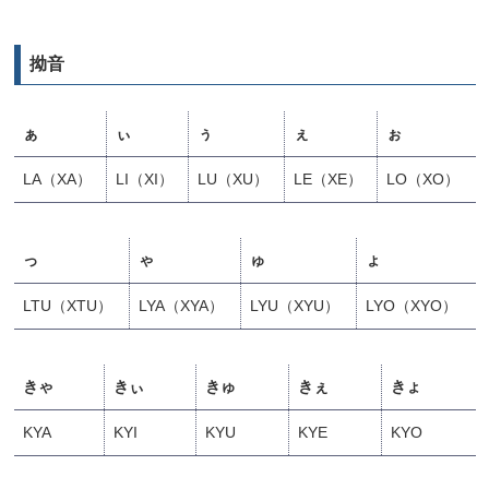
拗音
ぁ
ぃ
ぅ
ぇ
ぉ
LA（XA）
LI（XI）
LU（XU）
LE（XE）
LO（XO）
っ
ゃ
ゅ
ょ
LTU（XTU）
LYA（XYA）
LYU（XYU）
LYO（XYO）
きゃ
きぃ
きゅ
きぇ
きょ
KYA
KYI
KYU
KYE
KYO