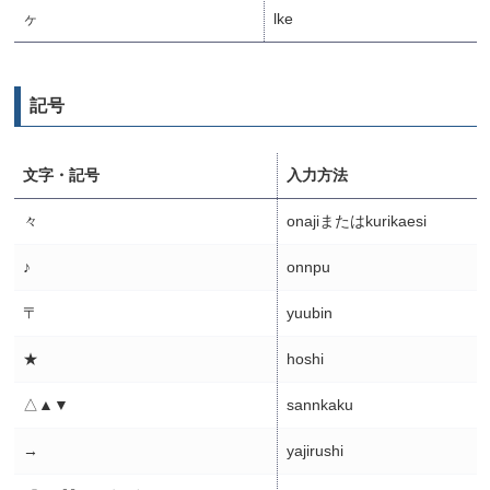
ヶ
lke
記号
文字・記号
入力方法
々
onajiまたはkurikaesi
♪
onnpu
〒
yuubin
★
hoshi
△▲▼
sannkaku
→
yajirushi