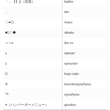
「」【】()（括弧）
kakko
…
ten
〇●◎
maru
■□◇◆
sikaku
＝≒≠
iko-ru
≧
dainari
≦
syounari
©
kopi-raito
®
tourokusyouhyou
™
syouhyou
≡（ハンバーガーメニュー）
goudou