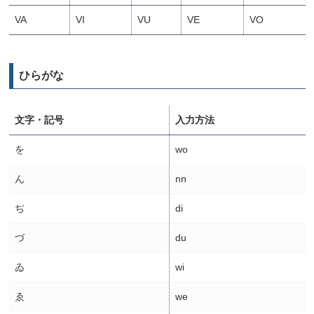
VA
VI
VU
VE
VO
ひらがな
文字・記号
入力方法
を
wo
ん
nn
ぢ
di
づ
du
ゐ
wi
ゑ
we