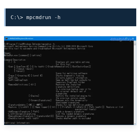
C:\> mpcmdrun -h