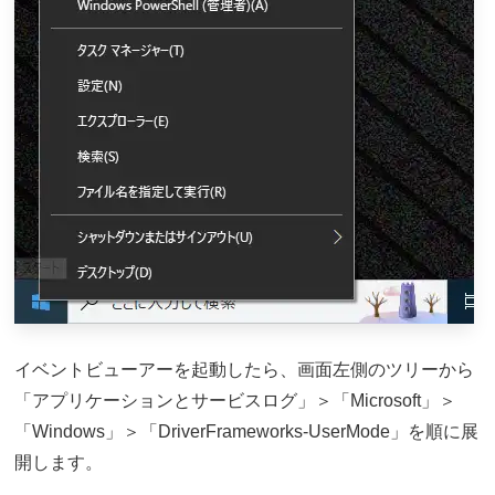
イベントビューアーを起動したら、画面左側のツリーから
「アプリケーションとサービスログ」＞「Microsoft」＞
「Windows」＞「DriverFrameworks-UserMode」を順に展
開します。