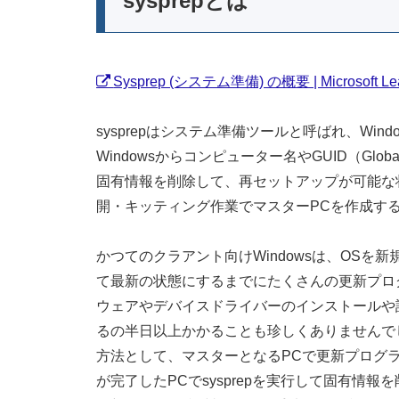
sysprepとは
Sysprep (システム準備) の概要 | Microsoft Le
sysprepはシステム準備ツールと呼ばれ、Wi
Windowsからコンピューター名やGUID（Globally U
固有情報を削除して、再セットアップが可能な状態
開・キッティング作業でマスターPCを作成す
かつてのクラアント向けWindowsは、OS
て最新の状態にするまでにたくさんの更新プロ
ウェアやデバイスドライバーのインストールや
るの半日以上かかることも珍しくありませんでした
方法として、マスターとなるPCで更新プログ
が完了したPCでsysprepを実行して固有情