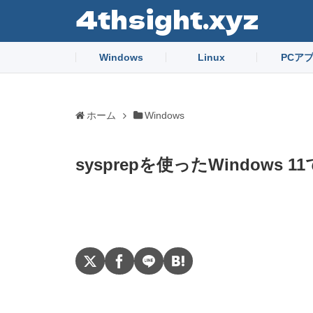
4thsight.xyz
Windows
Linux
PCア
ホーム
Windows
sysprepを使ったWindows