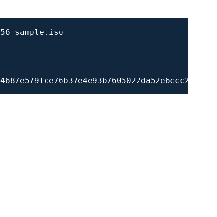
56 sample.iso

                                            P
                                            -
e4687e579fce76b37e4e93b7605022da52e6ccc26fd2 