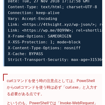
Date: Tue, 27 Nov 2018 17:12:58 GMT

Content-Type: text/html; charset=UTF-8

Connection: keep-alive

Vary: Accept-Encoding

Link: <https://4thsight.xyz/wp-json/>; rel
Link: <https://wp.me/8Q99W>; rel=shortlink
X-Frame-Options: SAMEORIGIN

X-XSS-Protection: 1; mode=block

X-Content-Type-Options: nosniff

X-Cache: BYPASS

Strict-Transport-Security: max-age=315360
curlコマンドを使う時の注意点としては、PoweShell
からcurlコマンドを使う時は必ず「curl.exe」と入力す
る必要がある点です。
というのも、PowerShellでは「Invoke-WebRequest」