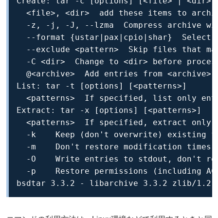
Create: tar -c [options] [<file> | <dir> |
  <file>, <dir>  add these items to archiv
  -z, -j, -J, --lzma  Compress archive wit
  --format {ustar|pax|cpio|shar}  Select a
  --exclude <pattern>  Skip files that mat
  -C <dir>  Change to <dir> before process
  @<archive>  Add entries from <archive> t
List: tar -t [options] [<patterns>]

  <patterns>  If specified, list only entr
Extract: tar -x [options] [<patterns>]

  <patterns>  If specified, extract only e
  -k    Keep (don't overwrite) existing fi
  -m    Don't restore modification times

  -O    Write entries to stdout, don't res
  -p    Restore permissions (including ACL
bsdtar 3.3.2 - libarchive 3.3.2 zlib/1.2.