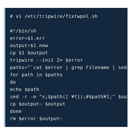
# vi /etc/tripwire/fixtwpol.sh

#!/bin/sh

error=$1.err

output=$1.new

cp $1 $output

tripwire --init 2> $error

paths="`cat $error | grep Filename | sed -
for path in $paths

do

echo $path

sed -r -e "s;$path([ ¥t]);#$path¥1;" $outp
cp $output~ $output

done

rm $error $output~