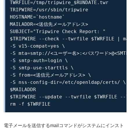
TWRFILE=/tmp/tripwire_$RUNDATE.twr

TRIPWIRE=/usr/sbin/tripwire

HOSTNAME=`hostname`

MAILADDR=<送信先メールアドレス>

SUBJECT="Tripwire Check Report: "

$TRIPWIRE --check --twrfile $TWRFILE | mai
-S v15-compat=yes \

-S mta=smtp://<ユーザー名>:<パスワード>@<SM
-S smtp-auth=login \

-S smtp-use-starttls \

-S from=<送信元メールアドレス> \

-S nss-config-dir=/etc/openldap/certs/ \

$MAILADDR

$TRIPWIRE --update --twrfile $TWRFILE --l
rm -f $TWRFILE
電子メールを送信するmailコマンドがシステムにインスト