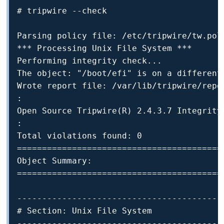
# tripwire --check

Parsing policy file: /etc/tripwire/tw.pol

*** Processing Unix File System ***

Performing integrity check...

The object: "/boot/efi" is on a different 
Wrote report file: /var/lib/tripwire/repor
:

Open Source Tripwire(R) 2.4.3.7 Integrity 
:

Total violations found: 0

==========================================
Object Summary: 

==========================================
-----------------------------------------
# Section: Unix File System

-----------------------------------------