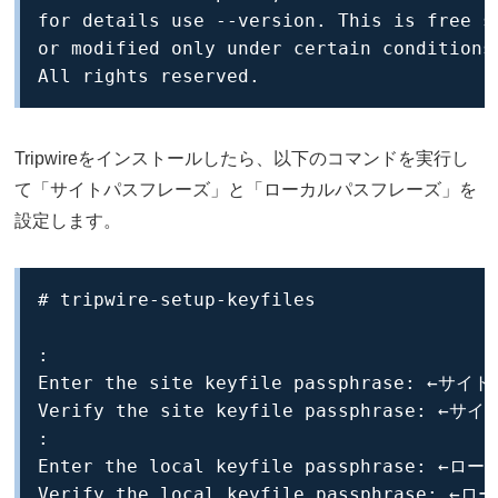
for details use --version. This is free so
or modified only under certain conditions;
All rights reserved.
Tripwireをインストールしたら、以下のコマンドを実行し
て「サイトパスフレーズ」と「ローカルパスフレーズ」を
設定します。
# tripwire-setup-keyfiles

:

Enter the site keyfile passphrase: ←
Verify the site keyfile passphrase: 
:

Enter the local keyfile passphrase: 
Verify the local keyfile passphrase: