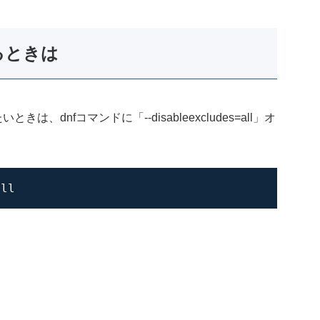
るときは
は、dnfコマンドに「--disableexcludes=all」オ
all