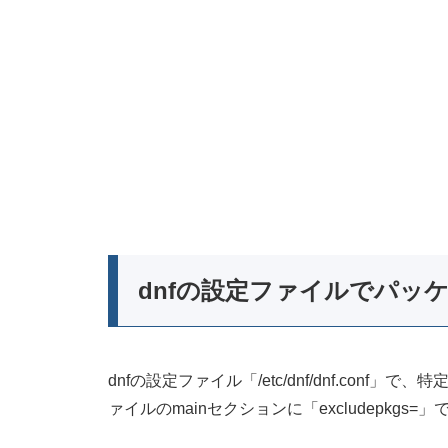
dnfの設定ファイルでパッ
dnfの設定ファイル「/etc/dnf/dnf.co
ァイルのmainセクションに「excludepkg