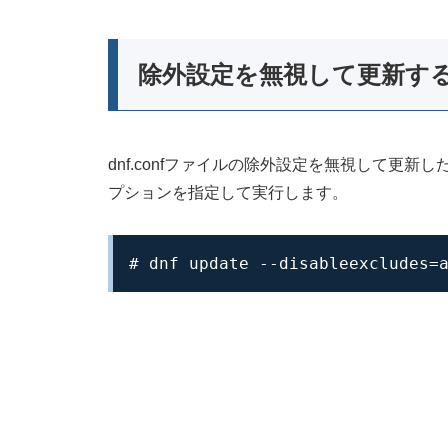
除外設定を無視して更新す
dnf.confファイルの除外設定を無視して更新したいとき
プションを指定して実行します。
# dnf update --disableexcludes=