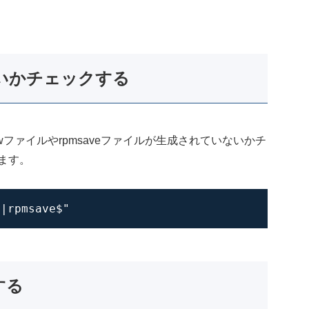
いかチェックする
wファイルやrpmsaveファイルが生成されていないかチ
ます。
$|rpmsave$"
する