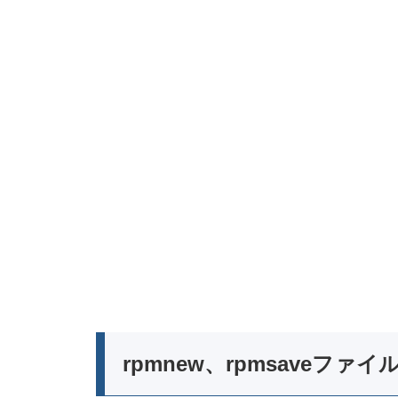
rpmnew、rpmsaveファイ