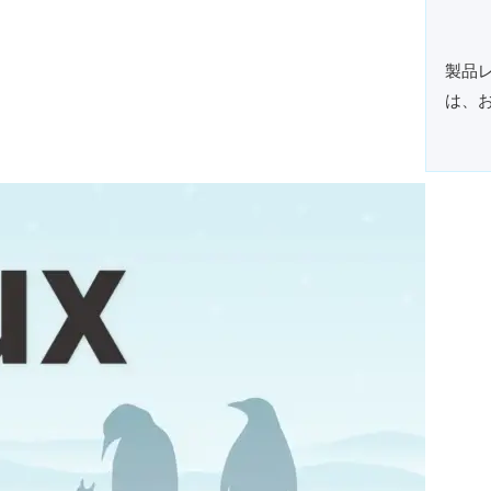
製品
は、