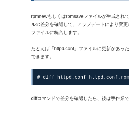
rpmnewもしくはrpmsaveファイルが生
ルの差分を確認して、アップデートにより変更
ファイルに統合します。
たとえば「httpd.conf」ファイルに更新
できます。
# diff httpd.conf httpd.conf.rp
diffコマンドで差分を確認したら、後は手作