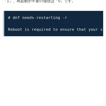
「1」、再起動が不要の場合は「0」です。
# dnf needs-restarting -r

Reboot is required to ensure that your sy